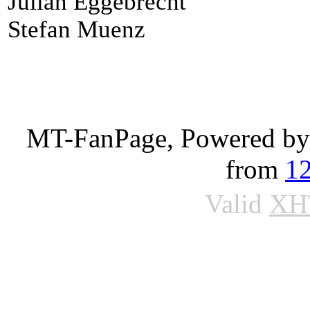
Julian Eggebrecht
Stefan Muenz
MT-FanPage, Powered b
from
1
Valid
XH